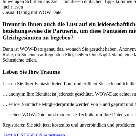
In wenigen Schritten ans Ziel – mit diesen einfachen Tipps kommen S
mehr lesen
Casual Dating mit WOW-Date
Brennt in Ihnen auch die Lust auf ein leidenschaftlich
beziehungsweise die Partnerin, um diese Fantasien mit
Gleichgesinnten zu begeben?
Dann ist WOW-Date genau das, wonach Sie gesucht haben. Anonym, si
Rolle, ob Sie einen aufregenden Flirt, heißen One-Night-Stand, eine
Sehnsüchte teilen.
Leben Sie Ihre Träume
Lassen Sie Ihrer Fantasie freien Lauf und erfüllen Sie sich endlic
… anonym: Ihre Identität ist jederzeit geschützt, WOW-Date achtet st
… seriös: Sämtliche Mitgliederprofile werden von Hand geprüft und 
… sicher: WOW-Date nutzt modernste Technik, um Ihre Daten zu sc
Registrieren Sie sich jetzt kostenlos und unverbindlich und profitie
Jetzt KOSTENLOS registrieren